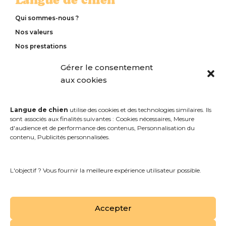
Qui sommes-nous ?
Nos valeurs
Nos prestations
Notre méthode d’éducation
Gérer le consentement
Nos tarifs
aux cookies
Contactez-nous
Langue de chien
utilise des cookies et des technologies similaires. Ils
sont associés aux finalités suivantes : Cookies nécessaires, Mesure
Accès rapides
d'audience et de performance des contenus, Personnalisation du
contenu, Publicités personnalisées.
Mentions légales
Politique de confidentialité
L'objectif ? Vous fournir la meilleure expérience utilisateur possible.
Gestion des cookies
Accepter
Suivez-nous !