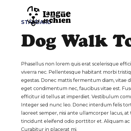
STANDARD
Dog Walk T
Phasellus non lorem quis erat scelerisque effic
viverra nec. Pellentesque habitant morbi trist
egestas. Donec mattis fermentum diam, vitae di
eget condimentum nec, faucibus vitae est. Fu
efficitur id tellus at imperdiet. Vestibulum com
Integer sed nunc leo. Donec interdum felis tortor, 
laoreet semper, nisi ante ullamcorper lacus, at t
tincidunt eleifend odio porttitor et. Aliquam ac
Curabitur in placerat mi.