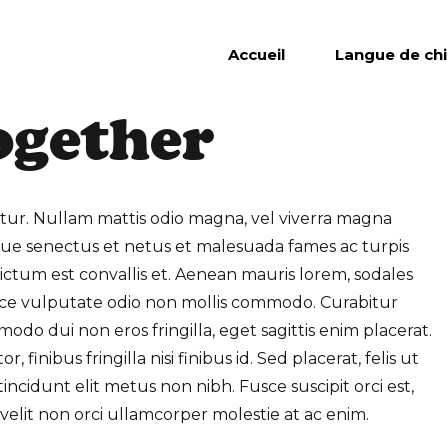
Accueil
Langue de ch
ogether
itur. Nullam mattis odio magna, vel viverra magna
ique senectus et netus et malesuada fames ac turpis
ctum est convallis et. Aenean mauris lorem, sodales
sce vulputate odio non mollis commodo. Curabitur
modo dui non eros fringilla, eget sagittis enim placerat.
finibus fringilla nisi finibus id. Sed placerat, felis ut
incidunt elit metus non nibh. Fusce suscipit orci est,
 velit non orci ullamcorper molestie at ac enim.