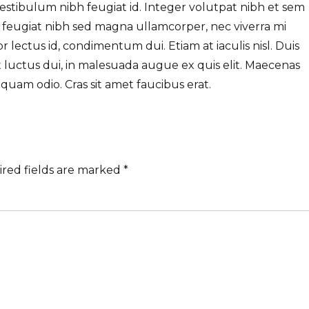
d vestibulum nibh feugiat id. Integer volutpat nibh et sem
 feugiat nibh sed magna ullamcorper, nec viverra mi
or lectus id, condimentum dui. Etiam at iaculis nisl. Duis
it luctus dui, in malesuada augue ex quis elit. Maecenas
iquam odio. Cras sit amet faucibus erat.
ired fields are marked *