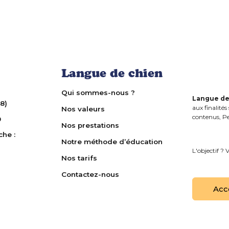
Langue de chien
Accès 
Qui sommes-nous ?
Mentions l
Langue de
8)
aux finalité
Nos valeurs
Politique d
contenus, Pe
9
Nos prestations
Gestion de
he :
Notre méthode d’éducation
L'objectif ? 
Nos tarifs
Contactez-nous
Acc