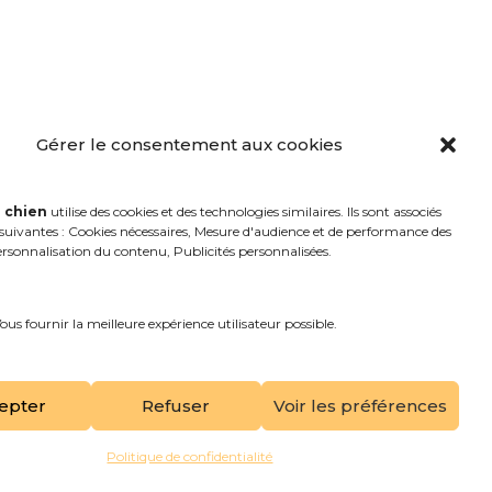
Gérer le consentement aux cookies
rapides
Suivez-nous !
égales
 chien
utilise des cookies et des technologies similaires. Ils sont associés
s suivantes : Cookies nécessaires, Mesure d'audience et de performance des
e confidentialité
rsonnalisation du contenu, Publicités personnalisées.
s cookies
Vous fournir la meilleure expérience utilisateur possible.
epter
Refuser
Voir les préférences
Politique de confidentialité