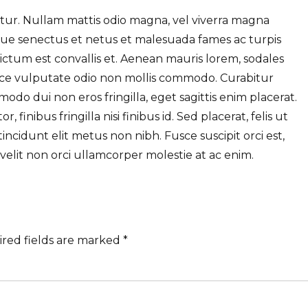
itur. Nullam mattis odio magna, vel viverra magna
ique senectus et netus et malesuada fames ac turpis
ctum est convallis et. Aenean mauris lorem, sodales
sce vulputate odio non mollis commodo. Curabitur
modo dui non eros fringilla, eget sagittis enim placerat.
finibus fringilla nisi finibus id. Sed placerat, felis ut
incidunt elit metus non nibh. Fusce suscipit orci est,
 velit non orci ullamcorper molestie at ac enim.
ired fields are marked *